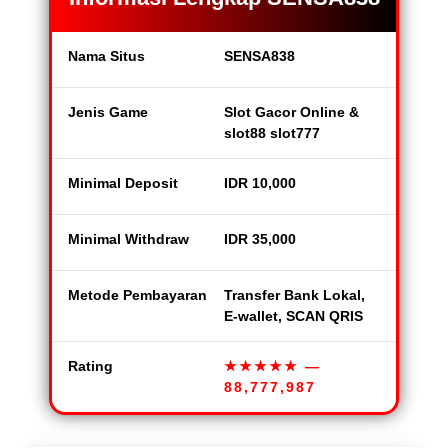
Nama Situs
SENSA838
Jenis Game
Slot Gacor Online &
slot88 slot777
Minimal Deposit
IDR 10,000
Minimal Withdraw
IDR 35,000
Metode Pembayaran
Transfer Bank Lokal,
E-wallet, SCAN QRIS
Rating
★★★★★
—
88,777,987