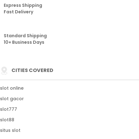
Express Shipping
Fast Delivery
Standard Shipping
10+ Business Days
CITIES COVERED
slot online
slot gacor
slot777
slot88
situs slot