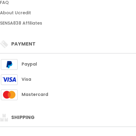
FAQ
About Ucredit
SENSA838 Affiliates
PAYMENT
Paypal
Visa
Mastercard
SHIPPING