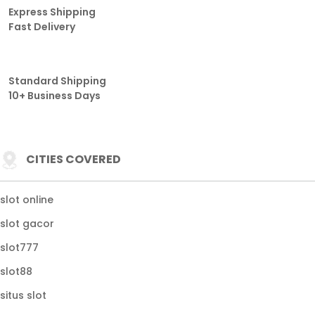
Express Shipping
Fast Delivery
Standard Shipping
10+ Business Days
CITIES COVERED
slot online
slot gacor
slot777
slot88
situs slot