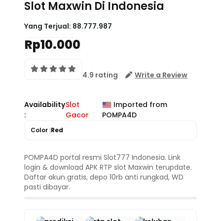
Slot Maxwin Di Indonesia
Yang Terjual:
88.777.987
Rp10.000
4.9 rating
Write a Review
Availability
Slot
Imported from
:
Gacor
POMPA4D
Color :
Red
POMPA4D portal resmi Slot777 Indonesia. Link
login & download APK RTP slot Maxwin terupdate.
Daftar akun gratis, depo 10rb anti rungkad, WD
pasti dibayar.