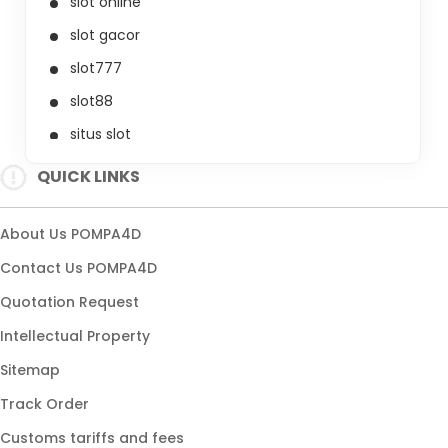
slot online
slot gacor
slot777
slot88
situs slot
situs gacor
QUICK LINKS
slot resmi
link slot
About Us POMPA4D
slot maxwin
Contact Us POMPA4D
slot hari ini
Quotation Request
slot online gacor
Intellectual Property
slot terpercaya
Sitemap
slot gampang menang
Track Order
link gacor
Customs tariffs and fees