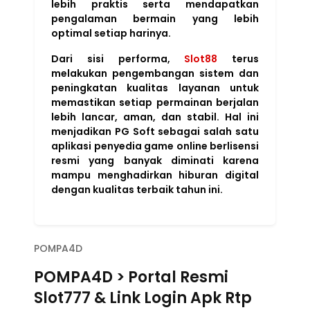
lebih praktis serta mendapatkan
pengalaman bermain yang lebih
optimal setiap harinya.
Dari sisi performa,
Slot88
terus
melakukan pengembangan sistem dan
peningkatan kualitas layanan untuk
memastikan setiap permainan berjalan
lebih lancar, aman, dan stabil. Hal ini
menjadikan PG Soft sebagai salah satu
aplikasi penyedia game online berlisensi
resmi yang banyak diminati karena
mampu menghadirkan hiburan digital
dengan kualitas terbaik tahun ini.
POMPA4D
POMPA4D > Portal Resmi
Slot777 & Link Login Apk Rtp