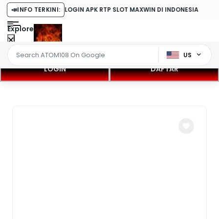
 SLOT777 & LINK LOGIN APK RTP SLOT MAXWIN DI INDONESIA
📣
INFO TERKINI:
Explore
US
LOGIN
DAFTAR