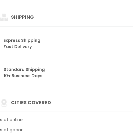
SHIPPING
Express Shipping
Fast Delivery
Standard Shipping
10+ Business Days
CITIES COVERED
slot online
slot gacor