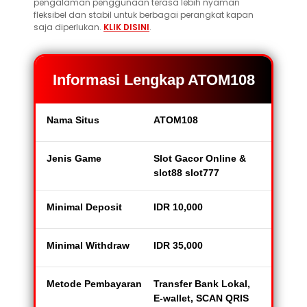
pengalaman penggunaan terasa lebih nyaman
fleksibel dan stabil untuk berbagai perangkat kapan
saja diperlukan.
KLIK DISINI
.
Informasi Lengkap ATOM108
Nama Situs
ATOM108
Jenis Game
Slot Gacor Online &
slot88 slot777
Minimal Deposit
IDR 10,000
Minimal Withdraw
IDR 35,000
Metode Pembayaran
Transfer Bank Lokal,
E-wallet, SCAN QRIS