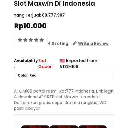
Slot Maxwin Di Indonesia
Yang Terjual:
88.777.987
Rp10.000
4.9 rating
Write a Review
Availability
Slot
Imported from
:
Gacor
ATOM108
Color :
Red
ATOM108 portal resmi Slot777 Indonesia. Link login
& download APK RTP slot Maxwin terupdate.
Daftar akun gratis, depo 10rb anti rungkad, WD
pasti dibayar.