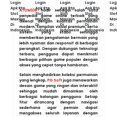
ATOM108
hadir sebagai salah satu
penyedia game online terbaik yang
dikenal dengan kualitas permainan
modern, tampilan visual premium, serta
sistem yang stabil sehingga
memberikan pengalaman bermain yang
lebih nyaman dan responsif di berbagai
perangkat. Dengan dukungan teknologi
terbaru, pengguna dapat menikmati
berbagai pilihan game populer dengan
akses yang cepat tanpa hambatan.
Selain menghadirkan koleksi permainan
yang lengkap,
PG Soft
juga menawarkan
desain game yang ringan dan interaktif
sehingga mudah dimainkan oleh
berbagai kalangan pengguna. Setiap
fitur dirancang dengan navigasi
sederhana agar pemain dapat
mengakses seluruh layanan dengan