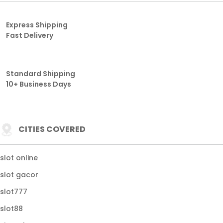
Express Shipping
Fast Delivery
Standard Shipping
10+ Business Days
CITIES COVERED
slot online
slot gacor
slot777
slot88