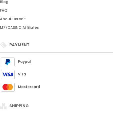
Blog
FAQ
About Ucredit
M77CASINO Affiliates
PAYMENT
Paypal
Visa
Mastercard
SHIPPING