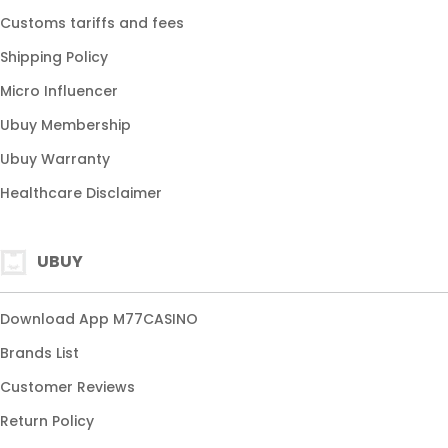
link gacor
Customs tariffs and fees
situs slot online
Shipping Policy
slot gacor hari
Micro Influencer
slot777 gacor
Ubuy Membership
slot88 online
Ubuy Warranty
slot stabil
Healthcare Disclaimer
UBUY
Download App M77CASINO
Brands List
Customer Reviews
Return Policy