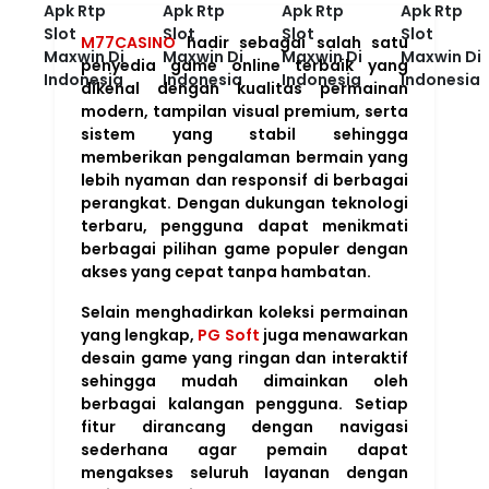
M77CASINO
hadir sebagai salah satu
penyedia game online terbaik yang
dikenal dengan kualitas permainan
modern, tampilan visual premium, serta
sistem yang stabil sehingga
memberikan pengalaman bermain yang
lebih nyaman dan responsif di berbagai
perangkat. Dengan dukungan teknologi
terbaru, pengguna dapat menikmati
berbagai pilihan game populer dengan
akses yang cepat tanpa hambatan.
Selain menghadirkan koleksi permainan
yang lengkap,
PG Soft
juga menawarkan
desain game yang ringan dan interaktif
sehingga mudah dimainkan oleh
berbagai kalangan pengguna. Setiap
fitur dirancang dengan navigasi
sederhana agar pemain dapat
mengakses seluruh layanan dengan