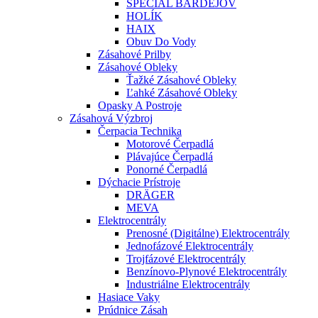
ŠPECIAL BARDEJOV
HOLÍK
HAIX
Obuv Do Vody
Zásahové Prilby
Zásahové Obleky
Ťažké Zásahové Obleky
Ľahké Zásahové Obleky
Opasky A Postroje
Zásahová Výzbroj
Čerpacia Technika
Motorové Čerpadlá
Plávajúce Čerpadlá
Ponorné Čerpadlá
Dýchacie Prístroje
DRÄGER
MEVA
Elektrocentrály
Prenosné (digitálne) Elektrocentrály
Jednofázové Elektrocentrály
Trojfázové Elektrocentrály
Benzínovo-Plynové Elektrocentrály
Industriálne Elektrocentrály
Hasiace Vaky
Prúdnice Zásah