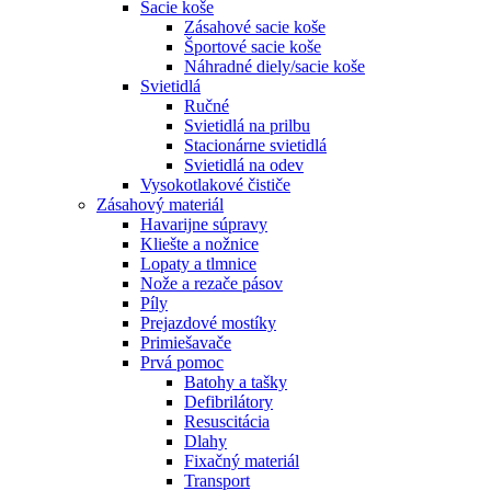
Sacie koše
Zásahové sacie koše
Športové sacie koše
Náhradné diely/sacie koše
Svietidlá
Ručné
Svietidlá na prilbu
Stacionárne svietidlá
Svietidlá na odev
Vysokotlakové čističe
Zásahový materiál
Havarijne súpravy
Kliešte a nožnice
Lopaty a tlmnice
Nože a rezače pásov
Píly
Prejazdové mostíky
Primiešavače
Prvá pomoc
Batohy a tašky
Defibrilátory
Resuscitácia
Dlahy
Fixačný materiál
Transport