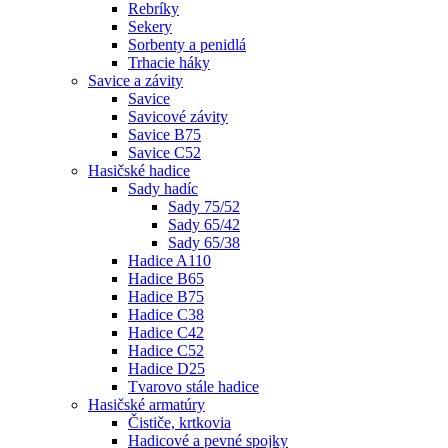
Rebríky
Sekery
Sorbenty a penidlá
Trhacie háky
Savice a závity
Savice
Savicové závity
Savice B75
Savice C52
Hasičské hadice
Sady hadíc
Sady 75/52
Sady 65/42
Sady 65/38
Hadice A110
Hadice B65
Hadice B75
Hadice C38
Hadice C42
Hadice C52
Hadice D25
Tvarovo stále hadice
Hasičské armatúry
Čističe, krtkovia
Hadicové a pevné spojky