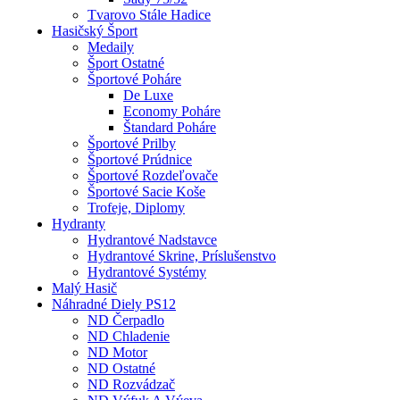
Tvarovo Stále Hadice
Hasičský Šport
Medaily
Šport Ostatné
Športové Poháre
De Luxe
Economy Poháre
Štandard Poháre
Športové Prilby
Športové Prúdnice
Športové Rozdeľovače
Športové Sacie Koše
Trofeje, Diplomy
Hydranty
Hydrantové Nadstavce
Hydrantové Skrine, Príslušenstvo
Hydrantové Systémy
Malý Hasič
Náhradné Diely PS12
ND Čerpadlo
ND Chladenie
ND Motor
ND Ostatné
ND Rozvádzač