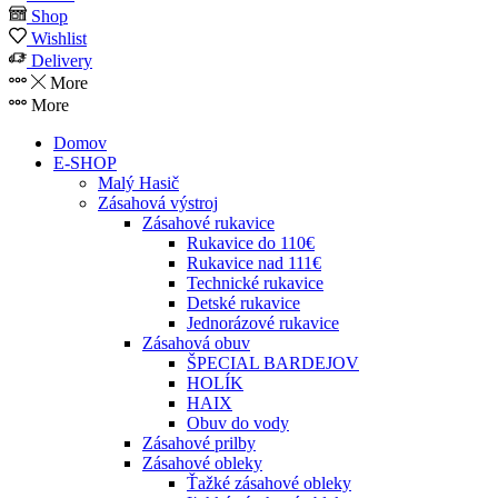
Shop
Wishlist
Delivery
More
More
Domov
E-SHOP
Malý Hasič
Zásahová výstroj
Zásahové rukavice
Rukavice do 110€
Rukavice nad 111€
Technické rukavice
Detské rukavice
Jednorázové rukavice
Zásahová obuv
ŠPECIAL BARDEJOV
HOLÍK
HAIX
Obuv do vody
Zásahové prilby
Zásahové obleky
Ťažké zásahové obleky