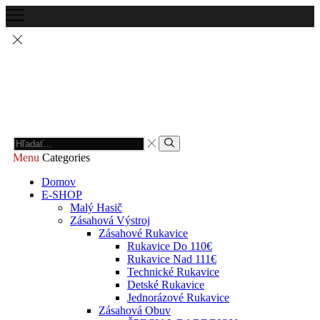
Menu
Categories
Domov
E-SHOP
Malý Hasič
Zásahová Výstroj
Zásahové Rukavice
Rukavice Do 110€
Rukavice Nad 111€
Technické Rukavice
Detské Rukavice
Jednorázové Rukavice
Zásahová Obuv