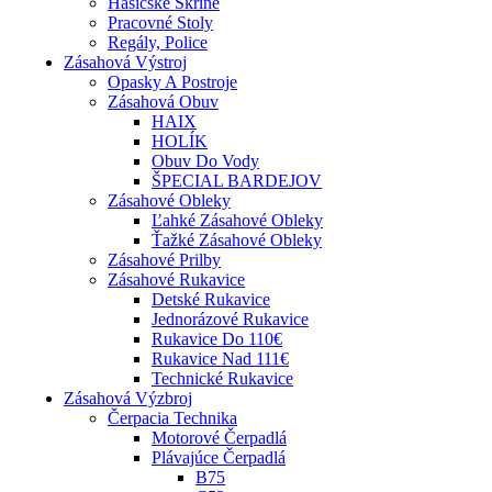
Hasičské Skrine
Pracovné Stoly
Regály, Police
Zásahová Výstroj
Opasky A Postroje
Zásahová Obuv
HAIX
HOLÍK
Obuv Do Vody
ŠPECIAL BARDEJOV
Zásahové Obleky
Ľahké Zásahové Obleky
Ťažké Zásahové Obleky
Zásahové Prilby
Zásahové Rukavice
Detské Rukavice
Jednorázové Rukavice
Rukavice Do 110€
Rukavice Nad 111€
Technické Rukavice
Zásahová Výzbroj
Čerpacia Technika
Motorové Čerpadlá
Plávajúce Čerpadlá
B75