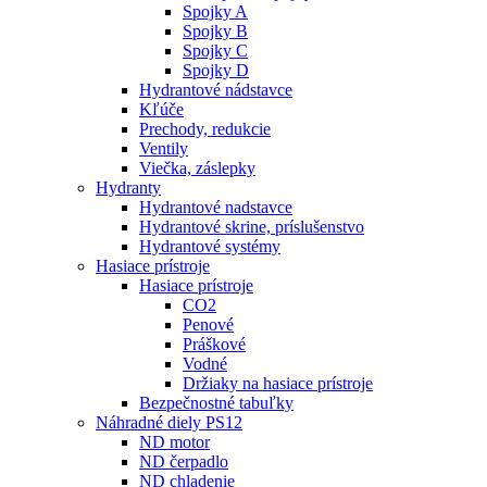
Spojky A
Spojky B
Spojky C
Spojky D
Hydrantové nádstavce
Kľúče
Prechody, redukcie
Ventily
Viečka, záslepky
Hydranty
Hydrantové nadstavce
Hydrantové skrine, príslušenstvo
Hydrantové systémy
Hasiace prístroje
Hasiace prístroje
CO2
Penové
Práškové
Vodné
Držiaky na hasiace prístroje
Bezpečnostné tabuľky
Náhradné diely PS12
ND motor
ND čerpadlo
ND chladenie