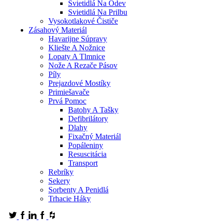
Svietidlá Na Odev
Svietidlá Na Prilbu
Vysokotlakové Čističe
Zásahový Materiál
Havarijne Súpravy
Kliešte A Nožnice
Lopaty A Tlmnice
Nože A Rezače Pásov
Píly
Prejazdové Mostíky
Primiešavače
Prvá Pomoc
Batohy A Tašky
Defibrilátory
Dlahy
Fixačný Materiál
Popáleniny
Resuscitácia
Transport
Rebríky
Sekery
Sorbenty A Penidlá
Trhacie Háky