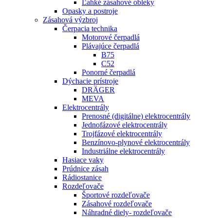
Ľahké zásahové obleky
Opasky a postroje
Zásahová výzbroj
Čerpacia technika
Motorové čerpadlá
Plávajúce čerpadlá
B75
C52
Ponorné čerpadlá
Dýchacie prístroje
DRÄGER
MEVA
Elektrocentrály
Prenosné (digitálne) elektrocentrály
Jednofázové elektrocentrály
Trojfázové elektrocentrály
Benzínovo-plynové elektrocentrály
Industriálne elektrocentrály
Hasiace vaky
Prúdnice zásah
Rádiostanice
Rozdeľovače
Športové rozdeľovače
Zásahové rozdeľovače
Náhradné diely- rozdeľovače