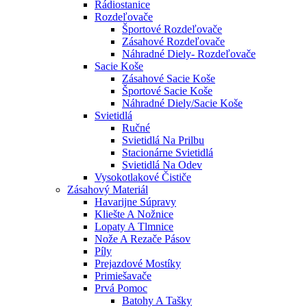
Rádiostanice
Rozdeľovače
Športové Rozdeľovače
Zásahové Rozdeľovače
Náhradné Diely- Rozdeľovače
Sacie Koše
Zásahové Sacie Koše
Športové Sacie Koše
Náhradné Diely/sacie Koše
Svietidlá
Ručné
Svietidlá Na Prilbu
Stacionárne Svietidlá
Svietidlá Na Odev
Vysokotlakové Čističe
Zásahový Materiál
Havarijne Súpravy
Kliešte A Nožnice
Lopaty A Tlmnice
Nože A Rezače Pásov
Píly
Prejazdové Mostíky
Primiešavače
Prvá Pomoc
Batohy A Tašky