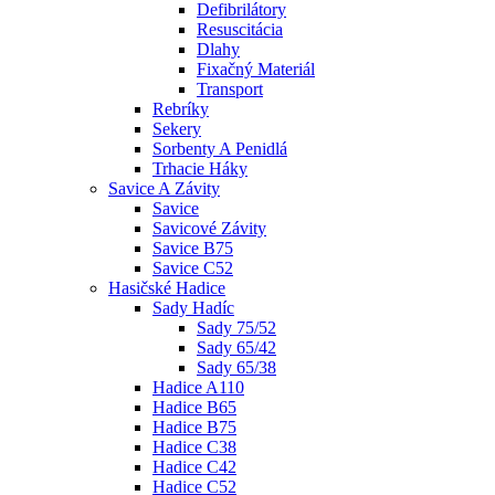
Defibrilátory
Resuscitácia
Dlahy
Fixačný Materiál
Transport
Rebríky
Sekery
Sorbenty A Penidlá
Trhacie Háky
Savice A Závity
Savice
Savicové Závity
Savice B75
Savice C52
Hasičské Hadice
Sady Hadíc
Sady 75/52
Sady 65/42
Sady 65/38
Hadice A110
Hadice B65
Hadice B75
Hadice C38
Hadice C42
Hadice C52