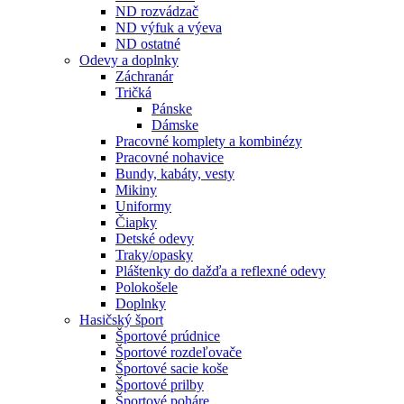
ND rozvádzač
ND výfuk a výeva
ND ostatné
Odevy a doplnky
Záchranár
Tričká
Pánske
Dámske
Pracovné komplety a kombinézy
Pracovné nohavice
Bundy, kabáty, vesty
Mikiny
Uniformy
Čiapky
Detské odevy
Traky/opasky
Pláštenky do dažďa a reflexné odevy
Polokošele
Doplnky
Hasičský šport
Športové prúdnice
Športové rozdeľovače
Športové sacie koše
Športové prilby
Športové poháre