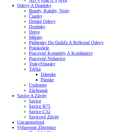
ND Výfuk A Výeva
Odevy A Doplnky
Bundy, Kabáty, Vesty
Čiapky
Detské Odevy
Doplnky
Dresy
Mikiny
Pláštenky Do Dažďa A Reflexné Odevy
Polokošele
Pracovné Komplety A Kombinézy
Pracovné Nohavice
Traky/opasky
Tričká
Dámske
Pánske
Uniformy
Záchranár
Savice A Závity
Savice
Savice B75
Savice C52
Savicové Závity
Uncategorized
Vybavenie Zbrojnice