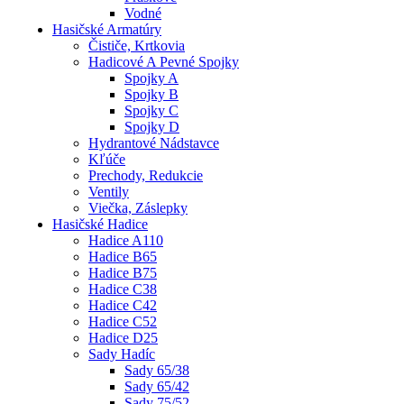
Vodné
Hasičské Armatúry
Čističe, Krtkovia
Hadicové A Pevné Spojky
Spojky A
Spojky B
Spojky C
Spojky D
Hydrantové Nádstavce
Kľúče
Prechody, Redukcie
Ventily
Viečka, Záslepky
Hasičské Hadice
Hadice A110
Hadice B65
Hadice B75
Hadice C38
Hadice C42
Hadice C52
Hadice D25
Sady Hadíc
Sady 65/38
Sady 65/42
Sady 75/52