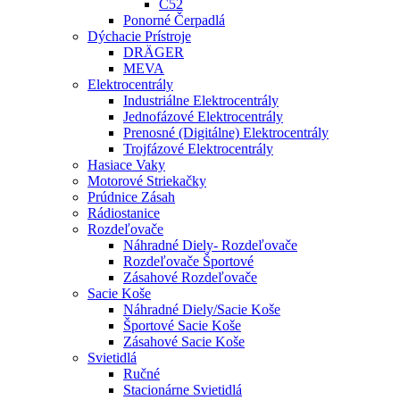
C52
Ponorné Čerpadlá
Dýchacie Prístroje
DRÄGER
MEVA
Elektrocentrály
Industriálne Elektrocentrály
Jednofázové Elektrocentrály
Prenosné (digitálne) Elektrocentrály
Trojfázové Elektrocentrály
Hasiace Vaky
Motorové Striekačky
Prúdnice Zásah
Rádiostanice
Rozdeľovače
Náhradné Diely- Rozdeľovače
Rozdeľovače Športové
Zásahové Rozdeľovače
Sacie Koše
Náhradné Diely/sacie Koše
Športové Sacie Koše
Zásahové Sacie Koše
Svietidlá
Ručné
Stacionárne Svietidlá