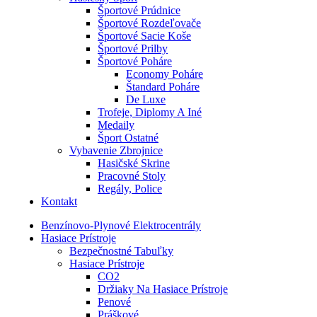
Športové Prúdnice
Športové Rozdeľovače
Športové Sacie Koše
Športové Prilby
Športové Poháre
Economy Poháre
Štandard Poháre
De Luxe
Trofeje, Diplomy A Iné
Medaily
Šport Ostatné
Vybavenie Zbrojnice
Hasičské Skrine
Pracovné Stoly
Regály, Police
Kontakt
Benzínovo-Plynové Elektrocentrály
Hasiace Prístroje
Bezpečnostné Tabuľky
Hasiace Prístroje
CO2
Držiaky Na Hasiace Prístroje
Penové
Práškové