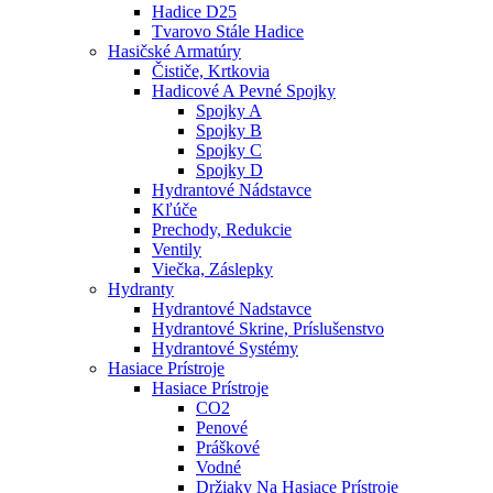
Hadice D25
Tvarovo Stále Hadice
Hasičské Armatúry
Čističe, Krtkovia
Hadicové A Pevné Spojky
Spojky A
Spojky B
Spojky C
Spojky D
Hydrantové Nádstavce
Kľúče
Prechody, Redukcie
Ventily
Viečka, Záslepky
Hydranty
Hydrantové Nadstavce
Hydrantové Skrine, Príslušenstvo
Hydrantové Systémy
Hasiace Prístroje
Hasiace Prístroje
CO2
Penové
Práškové
Vodné
Držiaky Na Hasiace Prístroje