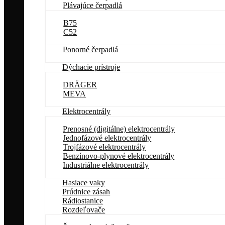
Plávajúce čerpadlá
B75
C52
Ponorné čerpadlá
Dýchacie prístroje
DRÄGER
MEVA
Elektrocentrály
Prenosné (digitálne) elektrocentrály
Jednofázové elektrocentrály
Trojfázové elektrocentrály
Benzínovo-plynové elektrocentrály
Industriálne elektrocentrály
Hasiace vaky
Prúdnice zásah
Rádiostanice
Rozdeľovače