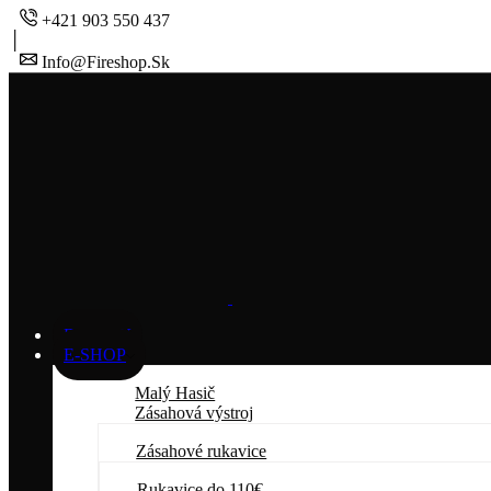
+421 903 550 437
Info@fireshop.sk
DOMOV
E-SHOP
Malý Hasič
Zásahová výstroj
Zásahové rukavice
Rukavice do 110€