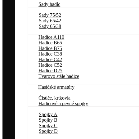
Sady hadíc
Sady 75/52
Sady 65/42
Sady 65/38
Hadice A110
Hadice B65
Hadice B75
Hadice C38
Hadice C42
Hadice C52
Hadice D25
Tvarovo stále hadice
Hasičské armatúry
Čističe, krtkovia
Hadicové a pevné spojky
Spojky A
Spojky B
Spojky C
Spojky D