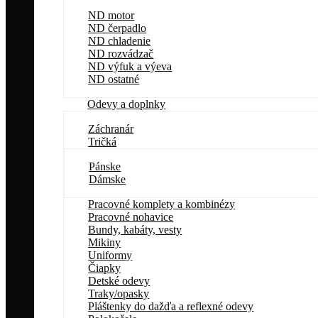
ND motor
ND čerpadlo
ND chladenie
ND rozvádzač
ND výfuk a výeva
ND ostatné
Odevy a doplnky
Záchranár
Tričká
Pánske
Dámske
Pracovné komplety a kombinézy
Pracovné nohavice
Bundy, kabáty, vesty
Mikiny
Uniformy
Čiapky
Detské odevy
Traky/opasky
Pláštenky do dažďa a reflexné odevy