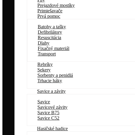
Prejazdové mostíky
Primiešavače
Prvá pomoc
Batohy a tašky
Defibrilátory
Resuscitácia
Dlahy
Fixačný materiál
Transport
Rebríky
Sekery
Sorbenty a penidlá
Trhacie háky
Savice a závity
Savice
Savicové závity
Savice B75
Savice C52
Hasičské hadice