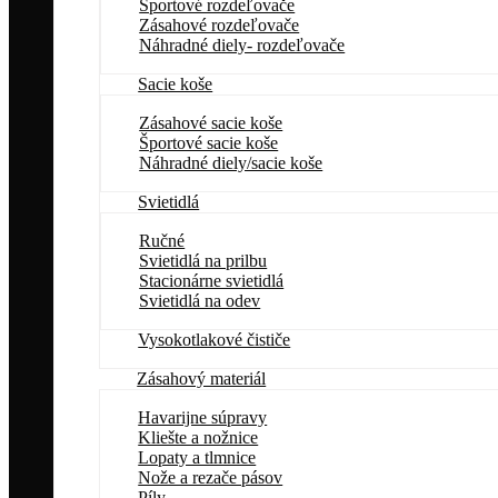
Športové rozdeľovače
Zásahové rozdeľovače
Náhradné diely- rozdeľovače
Sacie koše
Zásahové sacie koše
Športové sacie koše
Náhradné diely/sacie koše
Svietidlá
Ručné
Svietidlá na prilbu
Stacionárne svietidlá
Svietidlá na odev
Vysokotlakové čističe
Zásahový materiál
Havarijne súpravy
Kliešte a nožnice
Lopaty a tlmnice
Nože a rezače pásov
Píly