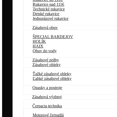
Rukavice nad 111€
Technické rukavice
Detské rukavice
Jednorázové rukavice
Zásahová obuv
ŠPECIAL BARDEJOV
HOLÍK
HAIX
Obuv do vody
Zásahové prilby
Zásahové obleky
Ťažké zásahové obleky
Ľahké zásahové obleky
Opasky a postroje
Zásahová výzbroj
Čerpacia technika
Motorové čerpadlá