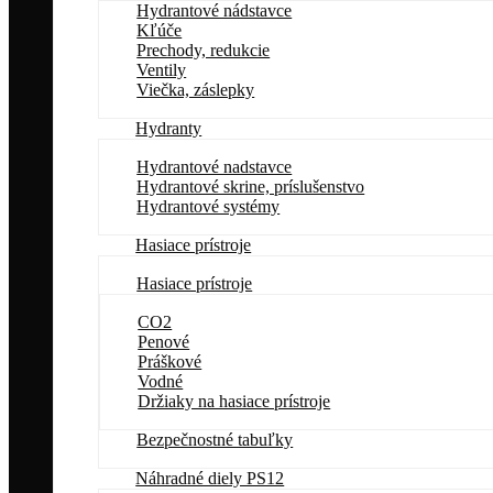
Hydrantové nádstavce
Kľúče
Prechody, redukcie
Ventily
Viečka, záslepky
Hydranty
Hydrantové nadstavce
Hydrantové skrine, príslušenstvo
Hydrantové systémy
Hasiace prístroje
Hasiace prístroje
CO2
Penové
Práškové
Vodné
Držiaky na hasiace prístroje
Bezpečnostné tabuľky
Náhradné diely PS12