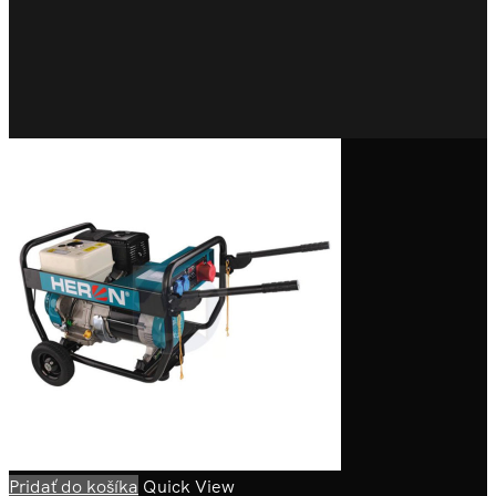
Pridať do košíka
Quick View