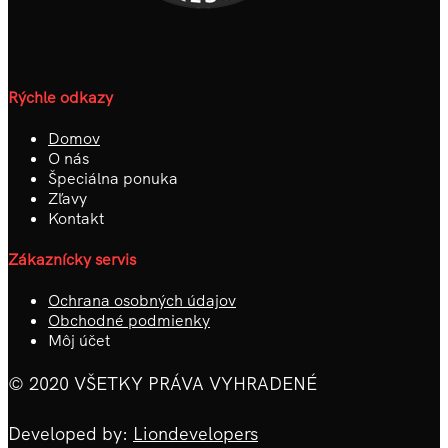
Rýchle odkazy
Domov
O nás
Špeciálna ponuka
Zľavy
Kontakt
Zákaznícky servis
Ochrana osobných údajov
Obchodné podmienky
Môj účet
© 2020 VŠETKY PRÁVA VYHRADENÉ
Developed by:
Liondevelopers