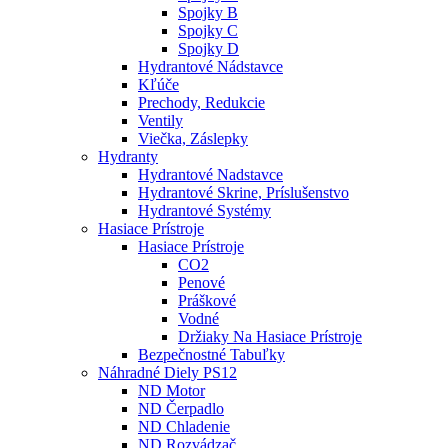
Spojky B
Spojky C
Spojky D
Hydrantové Nádstavce
Kľúče
Prechody, Redukcie
Ventily
Viečka, Záslepky
Hydranty
Hydrantové Nadstavce
Hydrantové Skrine, Príslušenstvo
Hydrantové Systémy
Hasiace Prístroje
Hasiace Prístroje
CO2
Penové
Práškové
Vodné
Držiaky Na Hasiace Prístroje
Bezpečnostné Tabuľky
Náhradné Diely PS12
ND Motor
ND Čerpadlo
ND Chladenie
ND Rozvádzač