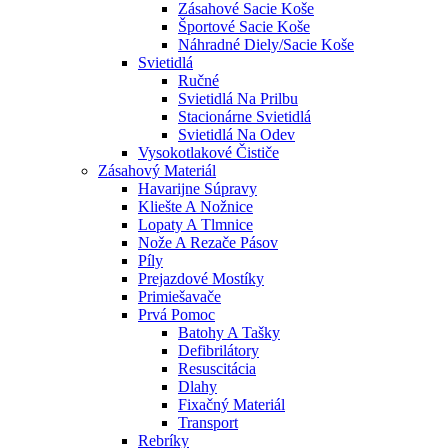
Zásahové Sacie Koše
Športové Sacie Koše
Náhradné Diely/sacie Koše
Svietidlá
Ručné
Svietidlá Na Prilbu
Stacionárne Svietidlá
Svietidlá Na Odev
Vysokotlakové Čističe
Zásahový Materiál
Havarijne Súpravy
Kliešte A Nožnice
Lopaty A Tlmnice
Nože A Rezače Pásov
Píly
Prejazdové Mostíky
Primiešavače
Prvá Pomoc
Batohy A Tašky
Defibrilátory
Resuscitácia
Dlahy
Fixačný Materiál
Transport
Rebríky