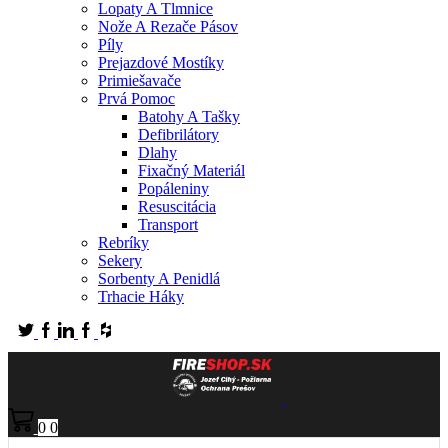
Lopaty A Tlmnice
Nože A Rezače Pásov
Píly
Prejazdové Mostíky
Primiešavače
Prvá Pomoc
Batohy A Tašky
Defibrilátory
Dlahy
Fixačný Materiál
Popáleniny
Resuscitácia
Transport
Rebríky
Sekery
Sorbenty A Penidlá
Trhacie Háky
0
0