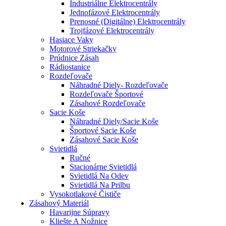
Industriálne Elektrocentrály
Jednofázové Elektrocentrály
Prenosné (digitálne) Elektrocentrály
Trojfázové Elektrocentrály
Hasiace Vaky
Motorové Striekačky
Prúdnice Zásah
Rádiostanice
Rozdeľovače
Náhradné Diely- Rozdeľovače
Rozdeľovače Športové
Zásahové Rozdeľovače
Sacie Koše
Náhradné Diely/sacie Koše
Športové Sacie Koše
Zásahové Sacie Koše
Svietidlá
Ručné
Stacionárne Svietidlá
Svietidlá Na Odev
Svietidlá Na Prilbu
Vysokotlakové Čističe
Zásahový Materiál
Havarijne Súpravy
Kliešte A Nožnice