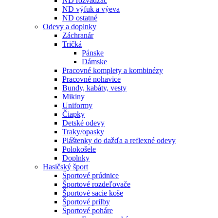
ND rozvádzač
ND výfuk a výeva
ND ostatné
Odevy a doplnky
Záchranár
Tričká
Pánske
Dámske
Pracovné komplety a kombinézy
Pracovné nohavice
Bundy, kabáty, vesty
Mikiny
Uniformy
Čiapky
Detské odevy
Traky/opasky
Pláštenky do dažďa a reflexné odevy
Polokošele
Doplnky
Hasičský šport
Športové prúdnice
Športové rozdeľovače
Športové sacie koše
Športové prilby
Športové poháre