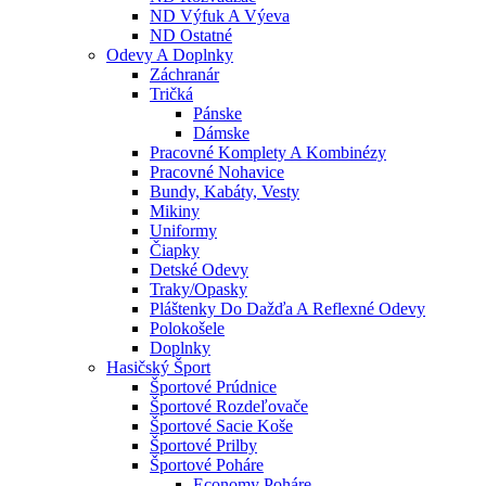
ND Výfuk A Výeva
ND Ostatné
Odevy A Doplnky
Záchranár
Tričká
Pánske
Dámske
Pracovné Komplety A Kombinézy
Pracovné Nohavice
Bundy, Kabáty, Vesty
Mikiny
Uniformy
Čiapky
Detské Odevy
Traky/opasky
Pláštenky Do Dažďa A Reflexné Odevy
Polokošele
Doplnky
Hasičský Šport
Športové Prúdnice
Športové Rozdeľovače
Športové Sacie Koše
Športové Prilby
Športové Poháre
Economy Poháre