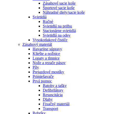
Zásahové sacie koše
Športové sacie koše
Náhradné diely/sacie koše
Svietidlá
Ručné
Svietidlá na prilbu
Stacionárne svietidlá
Svietidlá na odev
Vysokotlakové čističe
Zásahový materiál
Havarijne súpravy
Kliešte a nožnice
Lopaty a tlmnice
Nože a rezače pásov
Píly
Prejazdové mostíky
Primiešavače
Prvá pomoc
Batohy a tašky
Defibrilátory
Resuscitácia
Dlahy
Fixačný materiál
Transport
Rebríky