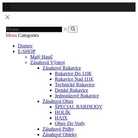
Menu
Categories
Domov
E-SHOP
Malý Hasič
Zásahová Výstroj
Zásahové Rukavice
Rukavice Do 110€
Rukavice Nad 111€
Technické Rukavice
Detské Rukavice
Jednorázové Rukavice
Zásahová Obuv
ŠPECIAL BARDEJOV
HOLÍK
HAIX
Obuv Do Vody
Zásahové Prilby
Zásahové Obleky