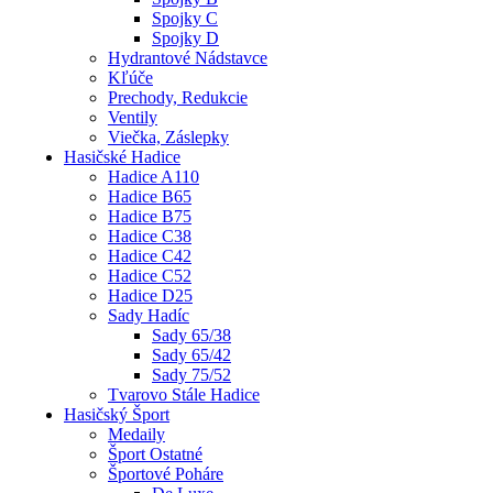
Spojky C
Spojky D
Hydrantové Nádstavce
Kľúče
Prechody, Redukcie
Ventily
Viečka, Záslepky
Hasičské Hadice
Hadice A110
Hadice B65
Hadice B75
Hadice C38
Hadice C42
Hadice C52
Hadice D25
Sady Hadíc
Sady 65/38
Sady 65/42
Sady 75/52
Tvarovo Stále Hadice
Hasičský Šport
Medaily
Šport Ostatné
Športové Poháre