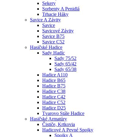
Sekery
Sorbenty A Penidlá
Trhacie Háky
Savice A Závity
Savice
Savicové Závity
Savice B75
Savice C52
Hasičské Hadice
Sady Hadíc
Sady 75/52
Sady 65/42
Sady 65/38
Hadice A110
Hadice B65
Hadice B75
Hadice C38
Hadice C42
Hadice C52
Hadice D25
Tvarovo Stále Hadice
Hasičské Armatúry
Čističe, Krtkovia
Hadicové A Pevné Spojky
Spojky A