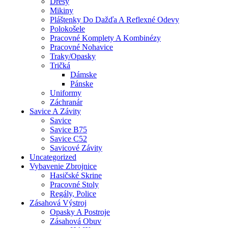
Dresy
Mikiny
Pláštenky Do Dažďa A Reflexné Odevy
Polokošele
Pracovné Komplety A Kombinézy
Pracovné Nohavice
Traky/opasky
Tričká
Dámske
Pánske
Uniformy
Záchranár
Savice A Závity
Savice
Savice B75
Savice C52
Savicové Závity
Uncategorized
Vybavenie Zbrojnice
Hasičské Skrine
Pracovné Stoly
Regály, Police
Zásahová Výstroj
Opasky A Postroje
Zásahová Obuv