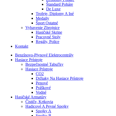
Štandard Poháre
De Luxe
Trofeje, Diplomy A Iné
Medaily
Šport Ostatné
Vybavenie Zbrojnice
Hasičské Skrine
Pracovné Stoly
Regály, Police
Kontakt
Benzínovo-Plynové Elektrocentrály
Hasiace Prístroje
Bezpečnostné Tabuľky
Hasiace Prístroje
CO2
Držiaky Na Hasiace Prístroje
Penové
Práškové
Vodné
Hasičské Armatúry
Čističe, Krtkovia
Hadicové A Pevné Spojky
Spojky A
Spojky B