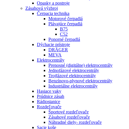
Opasky a postroje
Zásahová výzbroj
Čerpacia technika
Motorové čerpadlá
Plávajúce čerpadlá
B75
C52
Ponorné čerpadlá
Dýchacie prístroje
DRÄGER
MEVA
Elektrocentrály
Prenosné (digitálne) elektrocentrály
Jednofázové elektrocentrály
Trojfázové elektrocentrály
Benzínovo-plynové elektrocentrály
Industriálne elektrocentrály
Hasiace vaky
Prúdnice zásah
Rádiostanice
Rozdeľovače
Športové rozdeľovače
Zásahové rozdeľovače
Náhradné diely- rozdeľovače
Sacie koše