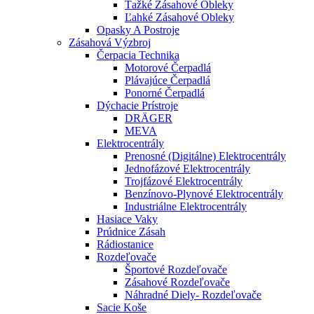
Ťažké Zásahové Obleky
Ľahké Zásahové Obleky
Opasky A Postroje
Zásahová Výzbroj
Čerpacia Technika
Motorové Čerpadlá
Plávajúce Čerpadlá
Ponorné Čerpadlá
Dýchacie Prístroje
DRÄGER
MEVA
Elektrocentrály
Prenosné (digitálne) Elektrocentrály
Jednofázové Elektrocentrály
Trojfázové Elektrocentrály
Benzínovo-Plynové Elektrocentrály
Industriálne Elektrocentrály
Hasiace Vaky
Prúdnice Zásah
Rádiostanice
Rozdeľovače
Športové Rozdeľovače
Zásahové Rozdeľovače
Náhradné Diely- Rozdeľovače
Sacie Koše