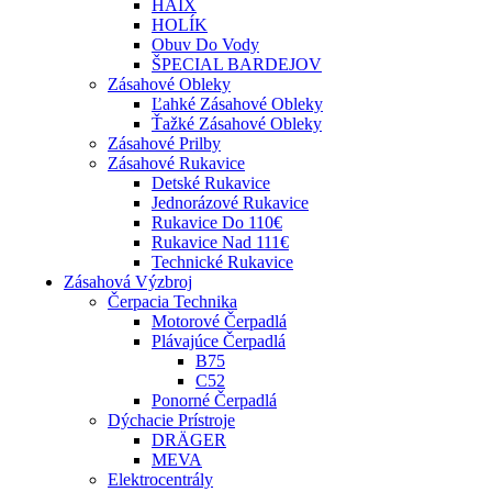
HAIX
HOLÍK
Obuv Do Vody
ŠPECIAL BARDEJOV
Zásahové Obleky
Ľahké Zásahové Obleky
Ťažké Zásahové Obleky
Zásahové Prilby
Zásahové Rukavice
Detské Rukavice
Jednorázové Rukavice
Rukavice Do 110€
Rukavice Nad 111€
Technické Rukavice
Zásahová Výzbroj
Čerpacia Technika
Motorové Čerpadlá
Plávajúce Čerpadlá
B75
C52
Ponorné Čerpadlá
Dýchacie Prístroje
DRÄGER
MEVA
Elektrocentrály