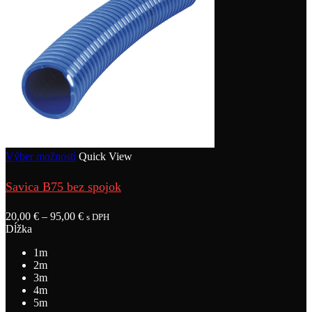
Výber možností
Quick View
Savica B75 bez spojok
20,00
€
–
95,00
€
s DPH
Dĺžka
1m
2m
3m
4m
5m