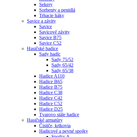
Sekery
Sorbenty a penidlá
Trhacie háky
Savice a závity
Savice
Savicové závity
Savice B75
Savice C52
Hasičské hadice
Sady hadíc
Sady 75/52
Sady 65/42
Sady 65/38
Hadice A110
Hadice B65
Hadice B75
Hadice C38
Hadice C42
Hadice C52
Hadice D25
Tvarovo stále hadice
Hasičské armatúry
Čističe, krtkovia
Hadicové a pevné spojky
Spojky A