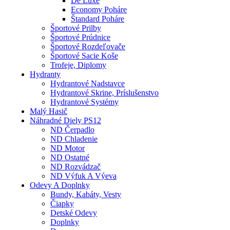
De Luxe
Economy Poháre
Štandard Poháre
Športové Prilby
Športové Prúdnice
Športové Rozdeľovače
Športové Sacie Koše
Trofeje, Diplomy
Hydranty
Hydrantové Nadstavce
Hydrantové Skrine, Príslušenstvo
Hydrantové Systémy
Malý Hasič
Náhradné Diely PS12
ND Čerpadlo
ND Chladenie
ND Motor
ND Ostatné
ND Rozvádzač
ND Výfuk A Výeva
Odevy A Doplnky
Bundy, Kabáty, Vesty
Čiapky
Detské Odevy
Doplnky