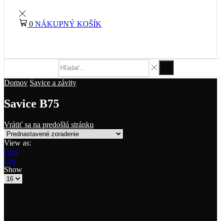
0
NÁKUPNÝ KOŠÍK
Domov
Savice a závity
Savice B75
Vrátiť sa na predošlú stránku
View as:
Grid
List
Show