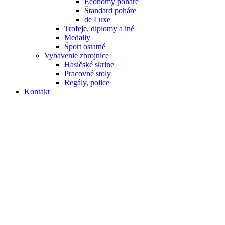
Economy poháre
Štandard poháre
de Luxe
Trofeje, diplomy a iné
Medaily
Šport ostatné
Vybavenie zbrojnice
Hasičské skrine
Pracovné stoly
Regály, police
Kontakt