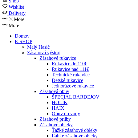
Shop
Wishlist
Delivery
More
More
Domov
E-SHOP
Malý Hasič
Zásahová výstroj
Zásahové rukavice
Rukavice do 110€
Rukavice nad 111€
Technické rukavice
Detské rukavice
Jednorázové rukavice
Zásahová obuv
ŠPECIAL BARDEJOV
HOLÍK
HAIX
Obuv do vody
Zásahové prilby
Zásahové obleky
Ťažké zásahové obleky
Ľahké zásahové obleky