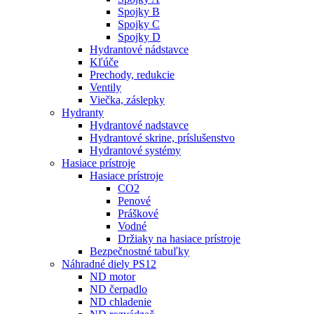
Spojky B
Spojky C
Spojky D
Hydrantové nádstavce
Kľúče
Prechody, redukcie
Ventily
Viečka, záslepky
Hydranty
Hydrantové nadstavce
Hydrantové skrine, príslušenstvo
Hydrantové systémy
Hasiace prístroje
Hasiace prístroje
CO2
Penové
Práškové
Vodné
Držiaky na hasiace prístroje
Bezpečnostné tabuľky
Náhradné diely PS12
ND motor
ND čerpadlo
ND chladenie