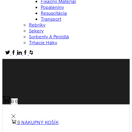
Fixačný Materiál
Popáleniny
Resuscitácia
Transport
Rebríky
Sekery
Sorbenty A Penidlá
Trhacie Háky
0
0
0
NÁKUPNÝ KOŠÍK