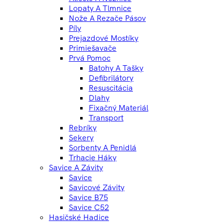
Lopaty A Tlmnice
Nože A Rezače Pásov
Píly
Prejazdové Mostíky
Primiešavače
Prvá Pomoc
Batohy A Tašky
Defibrilátory
Resuscitácia
Dlahy
Fixačný Materiál
Transport
Rebríky
Sekery
Sorbenty A Penidlá
Trhacie Háky
Savice A Závity
Savice
Savicové Závity
Savice B75
Savice C52
Hasičské Hadice