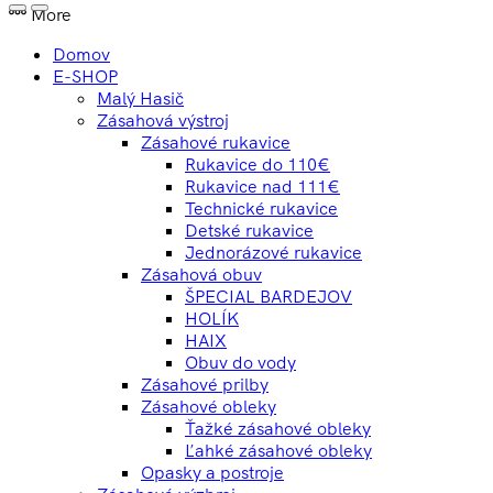
More
Domov
E-SHOP
Malý Hasič
Zásahová výstroj
Zásahové rukavice
Rukavice do 110€
Rukavice nad 111€
Technické rukavice
Detské rukavice
Jednorázové rukavice
Zásahová obuv
ŠPECIAL BARDEJOV
HOLÍK
HAIX
Obuv do vody
Zásahové prilby
Zásahové obleky
Ťažké zásahové obleky
Ľahké zásahové obleky
Opasky a postroje