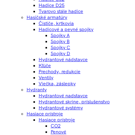
Hadice D25
Tvarovo stále hadice
Hasičské armatúry
Čističe, krtkovia
Hadicové a pevné spojky
Spojky A
Spojky B
Spojky C
Spojky D
Hydrantové nádstavce
Kľúče
Prechody, redukcie
Ventily
Viečka, záslepky
Hydranty
Hydrantové nadstavce
Hydrantové skrine, príslušenstvo
Hydrantové systémy
Hasiace prístroje
Hasiace prístroje
CO2
Penové