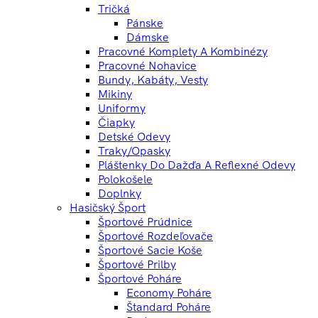
Tričká
Pánske
Dámske
Pracovné Komplety A Kombinézy
Pracovné Nohavice
Bundy, Kabáty, Vesty
Mikiny
Uniformy
Čiapky
Detské Odevy
Traky/opasky
Pláštenky Do Dažďa A Reflexné Odevy
Polokošele
Doplnky
Hasičský Šport
Športové Prúdnice
Športové Rozdeľovače
Športové Sacie Koše
Športové Prilby
Športové Poháre
Economy Poháre
Štandard Poháre