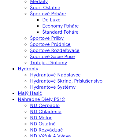
Medaily
Šport Ostatné
Športové Poháre
De Luxe
Economy Poháre
Štandard Poháre
Športové Prilby
Športové Prúdnice
Športové Rozdeľovače
Športové Sacie Koše
Trofeje, Diplomy
Hydranty
Hydrantové Nadstavce
Hydrantové Skrine, Príslušenstvo
Hydrantové Systémy
Malý Hasič
Náhradné Diely PS12
ND Čerpadlo
ND Chladenie
ND Motor
ND Ostatné
ND Rozvádzač
ND Výfuk A Výeva