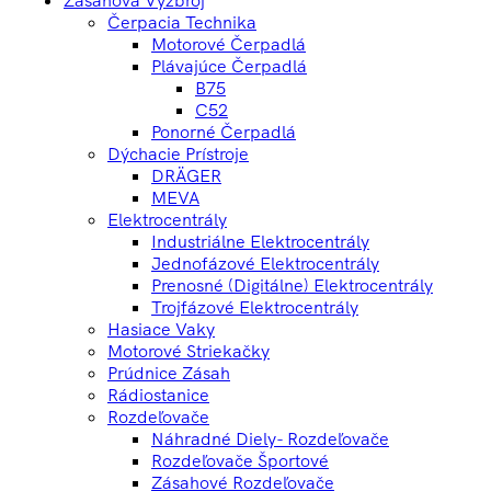
Čerpacia Technika
Motorové Čerpadlá
Plávajúce Čerpadlá
B75
C52
Ponorné Čerpadlá
Dýchacie Prístroje
DRÄGER
MEVA
Elektrocentrály
Industriálne Elektrocentrály
Jednofázové Elektrocentrály
Prenosné (digitálne) Elektrocentrály
Trojfázové Elektrocentrály
Hasiace Vaky
Motorové Striekačky
Prúdnice Zásah
Rádiostanice
Rozdeľovače
Náhradné Diely- Rozdeľovače
Rozdeľovače Športové
Zásahové Rozdeľovače