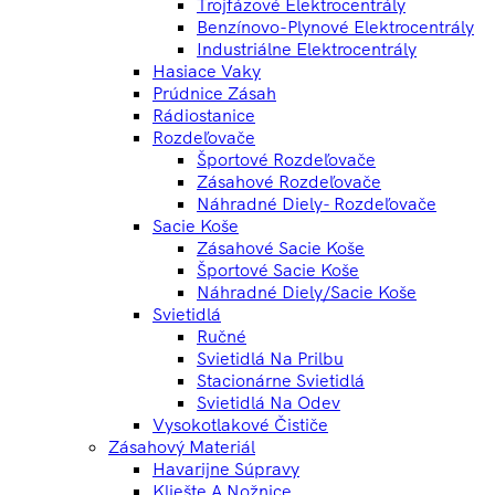
Trojfázové Elektrocentrály
Benzínovo-Plynové Elektrocentrály
Industriálne Elektrocentrály
Hasiace Vaky
Prúdnice Zásah
Rádiostanice
Rozdeľovače
Športové Rozdeľovače
Zásahové Rozdeľovače
Náhradné Diely- Rozdeľovače
Sacie Koše
Zásahové Sacie Koše
Športové Sacie Koše
Náhradné Diely/sacie Koše
Svietidlá
Ručné
Svietidlá Na Prilbu
Stacionárne Svietidlá
Svietidlá Na Odev
Vysokotlakové Čističe
Zásahový Materiál
Havarijne Súpravy
Kliešte A Nožnice