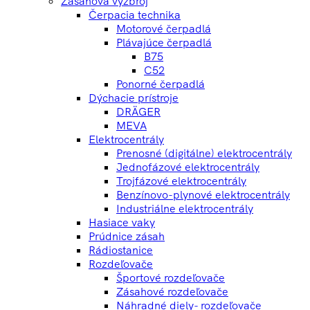
Zásahová výzbroj
Čerpacia technika
Motorové čerpadlá
Plávajúce čerpadlá
B75
C52
Ponorné čerpadlá
Dýchacie prístroje
DRÄGER
MEVA
Elektrocentrály
Prenosné (digitálne) elektrocentrály
Jednofázové elektrocentrály
Trojfázové elektrocentrály
Benzínovo-plynové elektrocentrály
Industriálne elektrocentrály
Hasiace vaky
Prúdnice zásah
Rádiostanice
Rozdeľovače
Športové rozdeľovače
Zásahové rozdeľovače
Náhradné diely- rozdeľovače