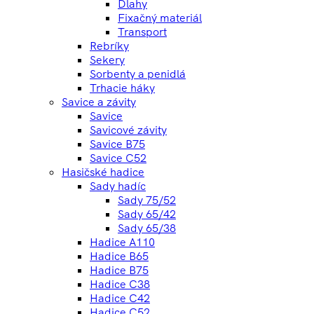
Dlahy
Fixačný materiál
Transport
Rebríky
Sekery
Sorbenty a penidlá
Trhacie háky
Savice a závity
Savice
Savicové závity
Savice B75
Savice C52
Hasičské hadice
Sady hadíc
Sady 75/52
Sady 65/42
Sady 65/38
Hadice A110
Hadice B65
Hadice B75
Hadice C38
Hadice C42
Hadice C52