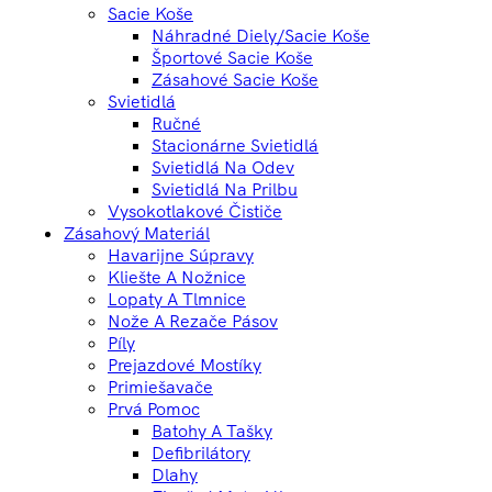
Sacie Koše
Náhradné Diely/sacie Koše
Športové Sacie Koše
Zásahové Sacie Koše
Svietidlá
Ručné
Stacionárne Svietidlá
Svietidlá Na Odev
Svietidlá Na Prilbu
Vysokotlakové Čističe
Zásahový Materiál
Havarijne Súpravy
Kliešte A Nožnice
Lopaty A Tlmnice
Nože A Rezače Pásov
Píly
Prejazdové Mostíky
Primiešavače
Prvá Pomoc
Batohy A Tašky
Defibrilátory
Dlahy