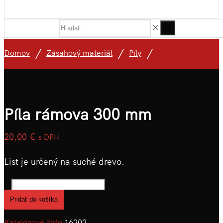
/
/
/
Domov
Zásahový materiál
Píly
Píla rámova 300 mm
20,00
€
s DPH
List je určený na suché drevo.
množstvo
Píla
Pridať do košíka
rámova
300
Katalógové číslo
16202
mm