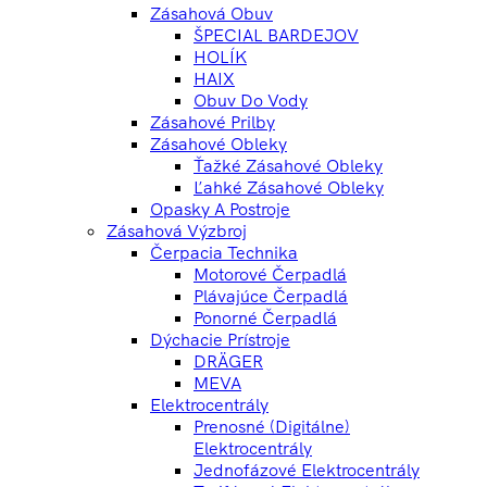
Zásahová Obuv
ŠPECIAL BARDEJOV
HOLÍK
HAIX
Obuv Do Vody
Zásahové Prilby
Zásahové Obleky
Ťažké Zásahové Obleky
Ľahké Zásahové Obleky
Opasky A Postroje
Zásahová Výzbroj
Čerpacia Technika
Motorové Čerpadlá
Plávajúce Čerpadlá
Ponorné Čerpadlá
Dýchacie Prístroje
DRÄGER
MEVA
Elektrocentrály
Prenosné (digitálne)
Elektrocentrály
Jednofázové Elektrocentrály