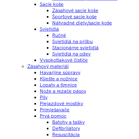
Sacie koše
Zásahové sacie koše
Športové sacie koše
Náhradné diely/sacie koše
Svietidlá
Ručné
Svietidlá na prilbu
Stacionárne svietidlá
Svietidlá na odev
Vysokotlakové čističe
Zásahový materiál
Havarijne súpravy
Kliešte a nožnice
Lopaty a tlmnice
Nože a rezače pásov
Píly
Prejazdové mostíky
Primiešavače
Prvá pomoc
Batohy a tašky
Defibrilátory
Resuscitácia