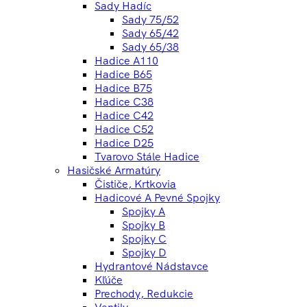
Sady Hadíc
Sady 75/52
Sady 65/42
Sady 65/38
Hadice A110
Hadice B65
Hadice B75
Hadice C38
Hadice C42
Hadice C52
Hadice D25
Tvarovo Stále Hadice
Hasičské Armatúry
Čističe, Krtkovia
Hadicové A Pevné Spojky
Spojky A
Spojky B
Spojky C
Spojky D
Hydrantové Nádstavce
Kľúče
Prechody, Redukcie
Ventily