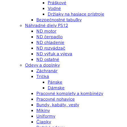
Práškové
Vodné
Držiaky na hasiace prístroje
Bezpečnostné tabuľky
Náhradné diely PS12
ND motor
ND čerpadlo
ND chladenie
ND rozvádzač
ND výfuk a výeva
ND ostatné
Odevy a doplnky
Záchranár
Tričká
Pánske
Dámske
Pracovné komplety a kombinézy
Pracovné nohavice
Bundy, kabáty, vesty
Mikiny
Uniformy
Čiapky