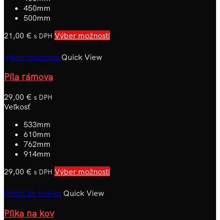
450mm
500mm
21,00
€
Výber možností
s DPH
Výber možností
Quick View
Píla rámova
29,00
€
s DPH
Veľkosť
533mm
610mm
762mm
914mm
29,00
€
Výber možností
s DPH
Pridať do košíka
Quick View
Pílka na kov