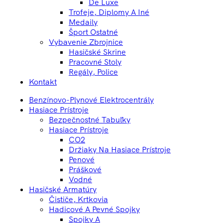
De Luxe
Trofeje, Diplomy A Iné
Medaily
Šport Ostatné
Vybavenie Zbrojnice
Hasičské Skrine
Pracovné Stoly
Regály, Police
Kontakt
Benzínovo-Plynové Elektrocentrály
Hasiace Prístroje
Bezpečnostné Tabuľky
Hasiace Prístroje
CO2
Držiaky Na Hasiace Prístroje
Penové
Práškové
Vodné
Hasičské Armatúry
Čističe, Krtkovia
Hadicové A Pevné Spojky
Spojky A