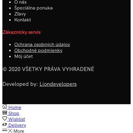
O nás
Špeciálna ponuka
Zľavy
Kontakt
Zákaznícky servis
Ochrana osobných údajov
Obchodné podmienky
Môj účet
© 2020 VŠETKY PRÁVA VYHRADENÉ
Developed by:
Liondevelopers
Home
Shop
Wishlist
Delivery
More