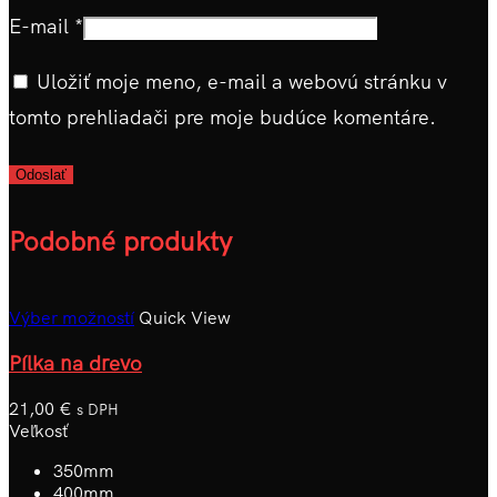
E-mail
*
Uložiť moje meno, e-mail a webovú stránku v
tomto prehliadači pre moje budúce komentáre.
Podobné produkty
Výber možností
Quick View
Pílka na drevo
21,00
€
s DPH
Veľkosť
350mm
400mm