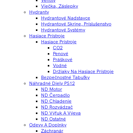
Viečka, Záslepky
Hydranty
Hydrantové Nadstavce
Hydrantové Skrine, Príslušenstvo
Hydrantové Systémy
Hasiace Prístroje
Hasiace Prístroje
CO2
Penové
Práškové
Vodné
Držiaky Na Hasiace Prístroje
Bezpečnostné Tabuľky
Náhradné Diely PS12
ND Motor
ND Čerpadlo
ND Chladenie
ND Rozvádzač
ND Výfuk A Výeva
ND Ostatné
Odevy A Doplnky
Záchranár